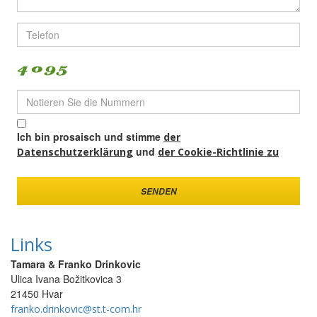
Ich bin prosaisch und stimme
der
und
Datenschutzerklärung
der Cookie-Richtlinie zu
Datenschutzerklärung
SENDEN
Cookie-Richtlinie
Links
Tamara & Franko Drinkovic
Ulica Ivana Božitkovica 3
21450 Hvar
franko.drinkovic@st.t-com.hr