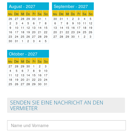
August - 2027
September - 2027
Die
Mi
Do
Fr
Sa
So
Die
Mi
Do
Fr
Sa
So
Mo
Mo
26
27
28
29
30
31
1
30
31
1
2
3
4
5
2
3
4
5
6
7
8
6
7
8
9
10
11
12
9
10
11
12
13
14
15
13
14
15
16
17
18
19
16
17
18
19
20
21
22
20
21
22
23
24
25
26
23
24
25
26
27
28
29
27
28
29
30
1
2
3
30
31
1
2
3
4
5
Oktober - 2027
Die
Mi
Do
Fr
Sa
So
Mo
27
28
29
30
1
2
3
4
5
6
7
8
9
10
11
12
13
14
15
16
17
18
19
20
21
22
23
24
25
26
27
28
29
30
31
SENDEN SIE EINE NACHRICHT AN DEN
VERMIETER