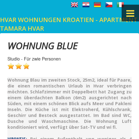
HVAR WOHNUNGEN KROATIEN - APARTMENT
TAMARA HVAR
ANFANG
WOHNUNG BLUE
HVAR
Studio - Für zwie Personen
LINKOVI & KONTAKT
LAGE
Wohnung Blau im zweiten Stock, 25m2, ideal für Paare,
die einen romantischen Urlaub in Hvar verbringen
möchten. Schlafzimmer mit Doppelbett hat Zugang zu
FOTOGALERIE
einem überdachten Balkon (6m2) ausgerichtet nach
Süden, mit einem schönen Blick aufs Meer und Pakleni
Inseln. Die Küche ist mit Elektroherd, Kühlschrank,
GÄSTEBUCH
Geschirr und Besteck ausgestattet. Im Bad sind WC,
Dusche und Waschmaschine. Die Wohnung Luft
konditioniert wird, verfügt über Sat-TV und wi fi.
KONTAKT
Bei einem Aufenthalt von weniger als 4
HINWEIS: