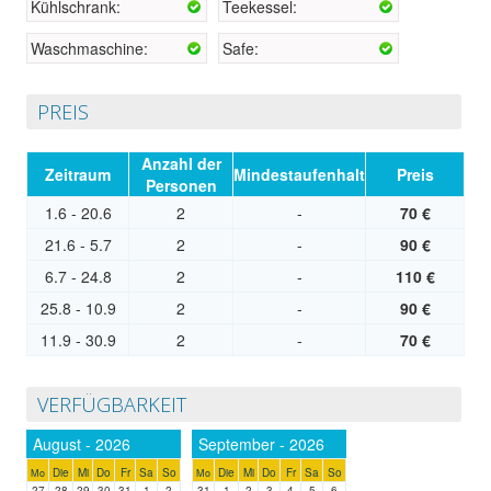
Kühlschrank:
Teekessel:
Waschmaschine:
Safe:
PREIS
Anzahl der
Zeitraum
Mindestaufenhalt
Preis
Personen
1.6 - 20.6
2
-
70 €
21.6 - 5.7
2
-
90 €
6.7 - 24.8
2
-
110 €
25.8 - 10.9
2
-
90 €
11.9 - 30.9
2
-
70 €
VERFÜGBARKEIT
August - 2026
September - 2026
Die
Mi
Do
Fr
Sa
So
Die
Mi
Do
Fr
Sa
So
Mo
Mo
27
28
29
30
31
1
2
31
1
2
3
4
5
6