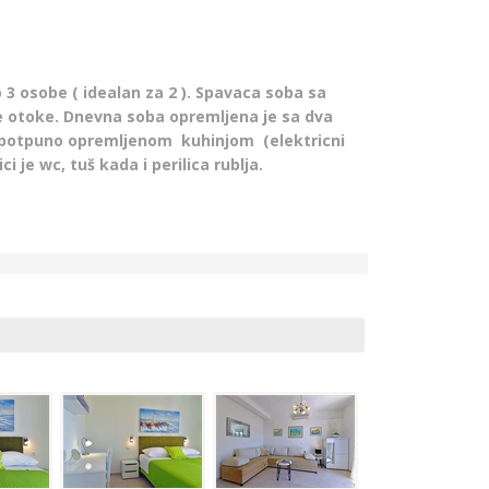
3 osobe ( idealan za 2 ). Spavaca soba sa
e otoke. Dnevna soba opremljena je sa dva
 sa potpuno opremljenom
kuhinjom
(elektricni
i je wc, tuš kada i perilica rublja.