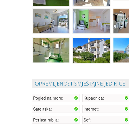
OPREMLJENOST SMJEŠTAJNE JEDINICE
Pogled na more:
Kupaonica:
Satelitska:
Internet:
Perilica rublja:
Sef: