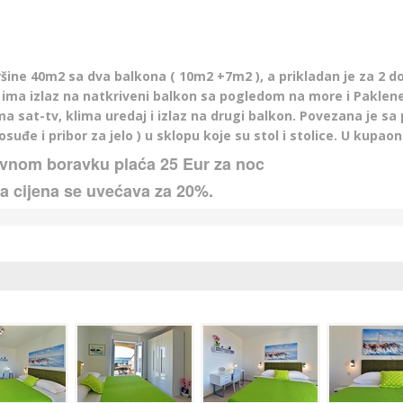
ne 40m2 sa dva balkona ( 10m2 +7m2 ), a prikladan je za 2 do 
 ima izlaz na natkriveni balkon sa pogledom na more i Paklen
 ima sat-tv, klima uredaj i izlaz na drugi balkon. Povezana je
suđe i pribor za jelo ) u sklopu koje su stol i stolice. U kupaonic
vnom boravku plaća 25 Eur za noc
 cijena se uvećava za 20%.