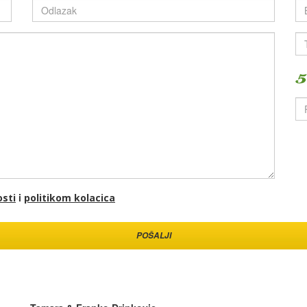
i
osti
politikom kolacica
POŠALJI