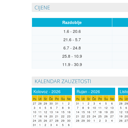
CIJENE
Razdoblje
1.6 - 20.6
21.6 - 5.7
6.7 - 24.8
25.8 - 10.9
11.9 - 30.9
KALENDAR ZAUZETOSTI
Kolovoz - 2026
Rujan - 2026
List
Ut
Sr
Če
Pe
Su
Ne
Ut
Sr
Če
Pe
Su
Ne
Ut
Po
Po
Po
27
28
29
30
31
1
2
31
1
2
3
4
5
6
28
29
3
4
5
6
7
8
9
7
8
9
10
11
12
13
5
6
10
11
12
13
14
15
16
14
15
16
17
18
19
20
12
13
17
18
19
20
21
22
23
21
22
23
24
25
26
27
19
20
24
25
26
27
28
29
30
28
29
30
1
2
3
4
26
27
31
1
2
3
4
5
6