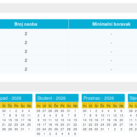
Broj osoba
Minimalni boravak
2
-
2
-
2
-
2
-
2
-
opad - 2026
Studeni - 2026
Prosinac - 2026
Sij
Sr
Če
Pe
Su
Ne
Ut
Sr
Če
Pe
Su
Ne
Ut
Sr
Če
Pe
Su
Ne
U
Po
Po
Po
30
1
2
3
4
26
27
28
29
30
31
1
30
1
2
3
4
5
6
28
2
7
8
9
10
11
2
3
4
5
6
7
8
7
8
9
10
11
12
13
4
14
15
16
17
18
9
10
11
12
13
14
15
14
15
16
17
18
19
20
11
1
21
22
23
24
25
16
17
18
19
20
21
22
21
22
23
24
25
26
27
18
1
28
29
30
31
1
23
24
25
26
27
28
29
28
29
30
31
1
2
3
25
2
30
1
2
3
4
5
6