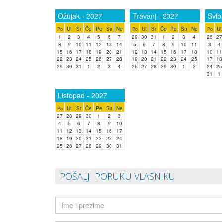
Ožujak - 2027
Travanj - 2027
Svib
Ut
Sr
Če
Pe
Su
Ne
Ut
Sr
Če
Pe
Su
Ne
Ut
Po
Po
Po
1
2
3
4
5
6
7
29
30
31
1
2
3
4
26
27
8
9
10
11
12
13
14
5
6
7
8
9
10
11
3
4
15
16
17
18
19
20
21
12
13
14
15
16
17
18
10
11
22
23
24
25
26
27
28
19
20
21
22
23
24
25
17
18
29
30
31
1
2
3
4
26
27
28
29
30
1
2
24
25
31
1
Listopad - 2027
Ut
Sr
Če
Pe
Su
Ne
Po
27
28
29
30
1
2
3
4
5
6
7
8
9
10
11
12
13
14
15
16
17
18
19
20
21
22
23
24
25
26
27
28
29
30
31
POŠALJI PORUKU VLASNIKU