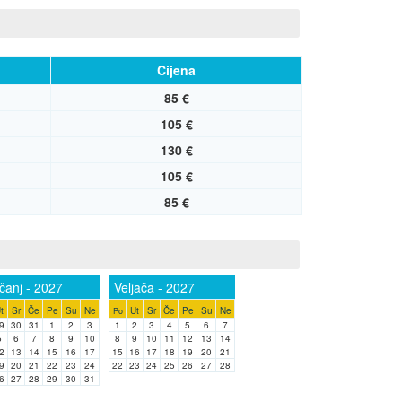
Cijena
85 €
105 €
130 €
105 €
85 €
ečanj - 2027
Veljača - 2027
t
Sr
Če
Pe
Su
Ne
Ut
Sr
Če
Pe
Su
Ne
Po
9
30
31
1
2
3
1
2
3
4
5
6
7
5
6
7
8
9
10
8
9
10
11
12
13
14
2
13
14
15
16
17
15
16
17
18
19
20
21
9
20
21
22
23
24
22
23
24
25
26
27
28
6
27
28
29
30
31