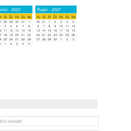
ovoz - 2027
Rujan - 2027
t
Sr
Če
Pe
Su
Ne
Ut
Sr
Če
Pe
Su
Ne
Po
7
28
29
30
31
1
30
31
1
2
3
4
5
3
4
5
6
7
8
6
7
8
9
10
11
12
0
11
12
13
14
15
13
14
15
16
17
18
19
7
18
19
20
21
22
20
21
22
23
24
25
26
4
25
26
27
28
29
27
28
29
30
1
2
3
1
1
2
3
4
5