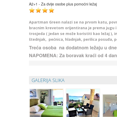
A2+1 - Za dvije osobe plus pomoćni ležaj
Apartman Green nalazi se na prvom katu, površi
bracnim krevetom orijentirana je prema jugu i
trosjeda ( jedan se može koristiti kao ležaj ),
štednjak,
pećnica, hladnjak, perilica posuđa, po
Treća osoba
na dodatnom ležaju u dne
NAPOMENA: Za boravak kraći od 4 dana
GALERIJA SLIKA