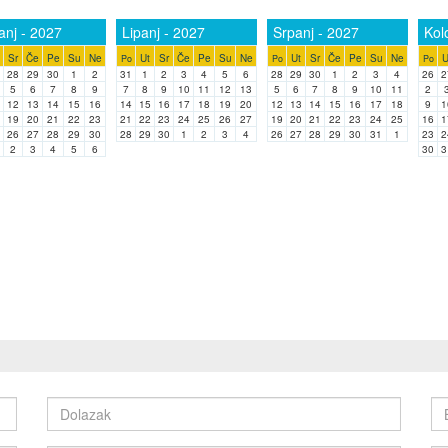
anj - 2027
Lipanj - 2027
Srpanj - 2027
Kol
Sr
Če
Pe
Su
Ne
Ut
Sr
Če
Pe
Su
Ne
Ut
Sr
Če
Pe
Su
Ne
U
Po
Po
Po
28
29
30
1
2
31
1
2
3
4
5
6
28
29
30
1
2
3
4
26
2
5
6
7
8
9
7
8
9
10
11
12
13
5
6
7
8
9
10
11
2
12
13
14
15
16
14
15
16
17
18
19
20
12
13
14
15
16
17
18
9
1
19
20
21
22
23
21
22
23
24
25
26
27
19
20
21
22
23
24
25
16
1
26
27
28
29
30
28
29
30
1
2
3
4
26
27
28
29
30
31
1
23
2
2
3
4
5
6
30
3