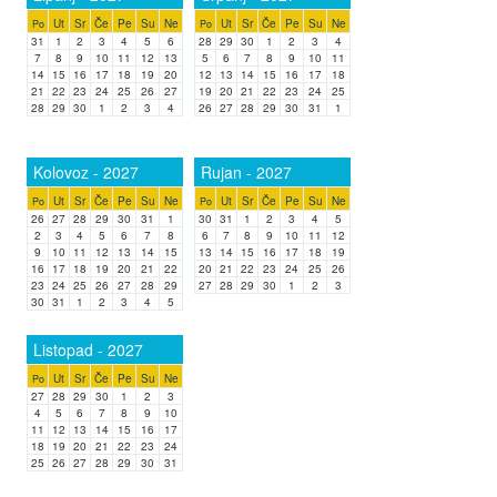
Ut
Sr
Če
Pe
Su
Ne
Ut
Sr
Če
Pe
Su
Ne
Po
Po
31
1
2
3
4
5
6
28
29
30
1
2
3
4
7
8
9
10
11
12
13
5
6
7
8
9
10
11
14
15
16
17
18
19
20
12
13
14
15
16
17
18
21
22
23
24
25
26
27
19
20
21
22
23
24
25
28
29
30
1
2
3
4
26
27
28
29
30
31
1
Kolovoz - 2027
Rujan - 2027
Ut
Sr
Če
Pe
Su
Ne
Ut
Sr
Če
Pe
Su
Ne
Po
Po
26
27
28
29
30
31
1
30
31
1
2
3
4
5
2
3
4
5
6
7
8
6
7
8
9
10
11
12
9
10
11
12
13
14
15
13
14
15
16
17
18
19
16
17
18
19
20
21
22
20
21
22
23
24
25
26
23
24
25
26
27
28
29
27
28
29
30
1
2
3
30
31
1
2
3
4
5
Listopad - 2027
Ut
Sr
Če
Pe
Su
Ne
Po
27
28
29
30
1
2
3
4
5
6
7
8
9
10
11
12
13
14
15
16
17
18
19
20
21
22
23
24
25
26
27
28
29
30
31