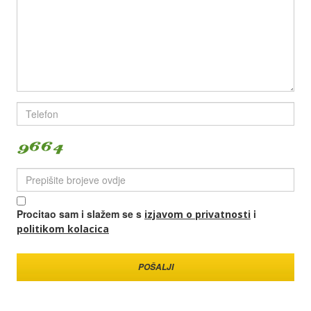
Procitao sam i slažem se s
i
izjavom o privatnosti
politikom kolacica
Izjava o Privatnosti
POŠALJI
Politika kolačića