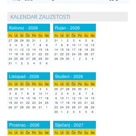
KALENDAR ZAUZETOSTI
Kolovoz - 2026
Rujan - 2026
Ut
Sr
Če
Pe
Su
Ne
Ut
Sr
Če
Pe
Su
Ne
Po
Po
27
28
29
30
31
1
2
31
1
2
3
4
5
6
3
4
5
6
7
8
9
7
8
9
10
11
12
13
10
11
12
13
14
15
16
14
15
16
17
18
19
20
17
18
19
20
21
22
23
21
22
23
24
25
26
27
24
25
26
27
28
29
30
28
29
30
1
2
3
4
31
1
2
3
4
5
6
Listopad - 2026
Studeni - 2026
Ut
Sr
Če
Pe
Su
Ne
Ut
Sr
Če
Pe
Su
Ne
Po
Po
28
29
30
1
2
3
4
26
27
28
29
30
31
1
5
6
7
8
9
10
11
2
3
4
5
6
7
8
12
13
14
15
16
17
18
9
10
11
12
13
14
15
19
20
21
22
23
24
25
16
17
18
19
20
21
22
26
27
28
29
30
31
1
23
24
25
26
27
28
29
30
1
2
3
4
5
6
Prosinac - 2026
Siječanj - 2027
Ut
Sr
Če
Pe
Su
Ne
Ut
Sr
Če
Pe
Su
Ne
Po
Po