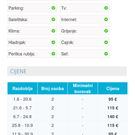
Parking:
Tv:
Satelitska:
Internet:
Klima:
Grijanje:
Hladnjak:
Čajnik:
Perilica rublja:
Sef:
CIJENE
Minimalni
Razdoblje
Broj osoba
Cijena
boravak
1.6 - 20.6
2
-
95 €
21.6 - 5.7
2
-
115 €
6.7 - 24.8
2
-
140 €
25.8 - 10.9
2
-
115 €
11.9 - 30.9
2
-
95 €