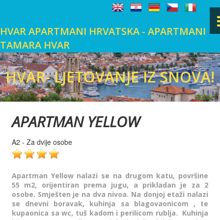
HVAR APARTMANI HRVATSKA - APARTMANI
TAMARA HVAR
POČETNA
HVAR- LJETOVANJE IZ SNOVA!
HVAR- LJETOVANJE IZ SNOVA!
HVAR- LJETOVANJE IZ SNOVA!
HVAR- LJETOVANJE IZ SNOVA!
HVAR- LJETOVANJE IZ SNOVA!
HVAR- LJETOVANJE IZ SNOVA!
HVAR- LJETOVANJE IZ SNOVA!
HVAR- LJETOVANJE IZ SNOVA!
HVAR- LJETOVANJE IZ SNOVA!
HVAR- LJETOVANJE IZ SNOVA!
HVAR
LINKOVI & KONTAKT
LOKACIJA
APARTMAN YELLOW
A2 - Za dvije osobe
GALERIJA SLIKA
Apartman Yellow nalazi se na drugom katu, površine
KNJIGA GOSTIJU
55 m2, orijentiran prema jugu, a prikladan je za 2
osobe. Smješten je na dva nivoa. Na donjoj etaži nalazi
se dnevni boravak, kuhinja sa blagovaonicom , te
kupaonica sa wc, tuš kadom i perilicom rublja.
Kuhinja
KONTAKT