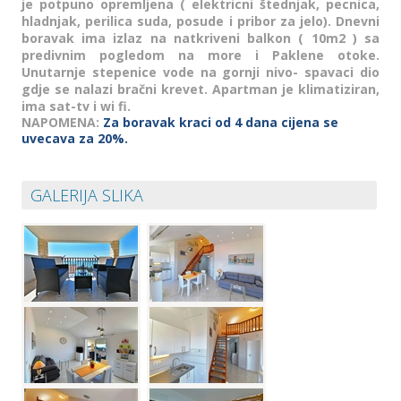
je potpuno opremljena ( elektricni štednjak, pecnica,
hladnjak, perilica suda, posude i pribor za jelo). Dnevni
boravak ima izlaz na natkriveni balkon ( 10m2 ) sa
predivnim pogledom na more i Paklene otoke.
Unutarnje stepenice vode na gornji nivo- spavaci dio
gdje se nalazi bračni krevet. Apartman je klimatiziran,
ima sat-tv i wi fi.
NAPOMENA:
Za boravak kraci od 4 dana cijena se
uvecava za 20%.
GALERIJA SLIKA