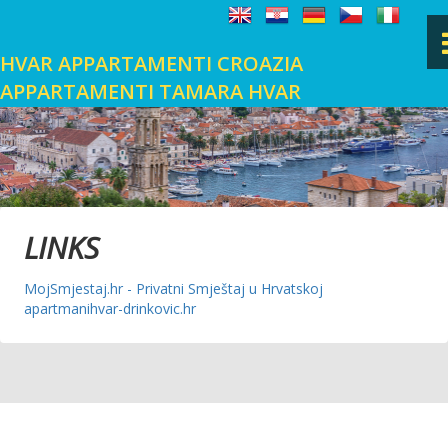
HVAR APPARTAMENTI CROAZIA
APPARTAMENTI TAMARA HVAR
PAGINA PRINCIPALE
HVAR
POSIZIONE
LINKS
MojSmjestaj.hr - Privatni Smještaj u Hrvatskoj
GALLERIA FOTOGRAFICA
apartmanihvar-drinkovic.hr
LIBRO DEGLI OSPITI
CONTATTO